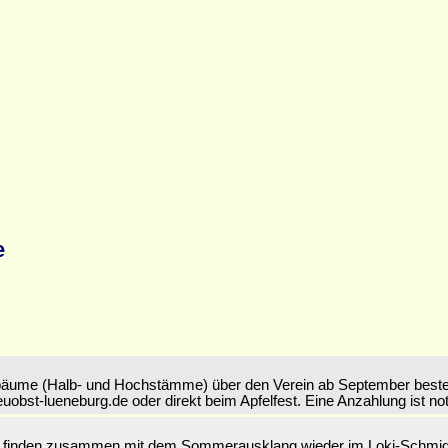
e
äume (Halb- und Hochstämme) über den Verein ab September bestellt
uobst-lueneburg.de oder direkt beim Apfelfest. Eine Anzahlung ist no
6 finden zusammen mit dem Sommerausklang wieder im Loki-Schmidt