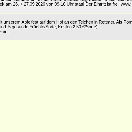
ek am 26. + 27.09.2026 von 09-18 Uhr statt! Der Eintritt ist frei! www
it unserem Apfelfest auf dem Hof an den Teichen in Rettmer. Als Pom
ind. 5 gesunde Früchte/Sorte, Kosten 2,50 €/Sorte).
eten.