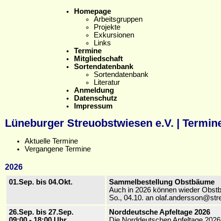
Homepage
Arbeitsgruppen
Projekte
Exkursionen
Links
Termine
Mitgliedschaft
Sortendatenbank
Sortendatenbank
Literatur
Anmeldung
Datenschutz
Impressum
Lüneburger Streuobstwiesen e.V. | Termin
Aktuelle Termine
Vergangene Termine
2026
01.Sep. bis 04.Okt.
Sammelbestellung Obstbäume
Auch in 2026 können wieder Obstb
So., 04.10. an olaf.andersson@stre
26.Sep. bis 27.Sep.
Norddeutsche Apfeltage 2026
09:00 - 18:00 Uhr
Die Norddeutschen Apfeltage 202